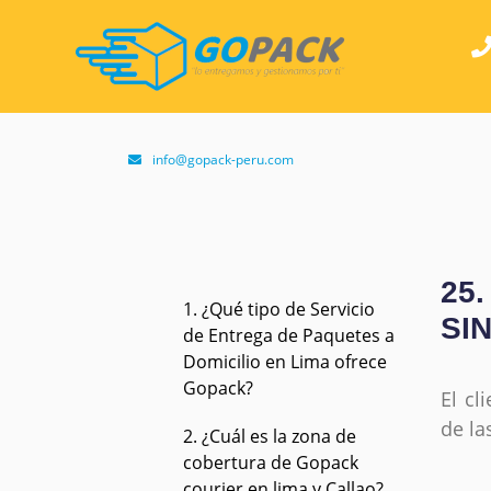
info@gopack-peru.com
25
1. ¿Qué tipo de Servicio
SI
de Entrega de Paquetes a
Domicilio en Lima ofrece
Gopack?
El cl
de la
2. ¿Cuál es la zona de
cobertura de Gopack
courier en lima y Callao?